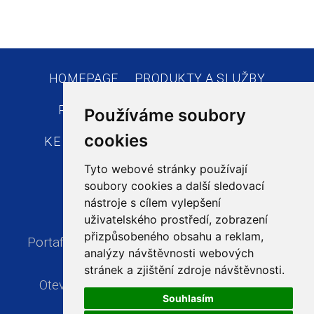
HOMEPAGE
PRODUKTY A SLUŽBY
REFERENCE
AKTUALITY
VOP
Používáme soubory
cookies
KE STAŽENÍ
KONTAKTY
E-SHOPY
Tyto webové stránky používají
soubory cookies a další sledovací
nástroje s cílem vylepšení
uživatelského prostředí, zobrazení
přizpůsobeného obsahu a reklam,
Portaflex s.r.o., Poděbradova 3267/97A, 702
analýzy návštěvnosti webových
00 Ostrava, Česká republika
stránek a zjištění zdroje návštěvnosti.
Otevírací doba:
Po-Pá, 7:00 - 16:00 hodin
Souhlasím